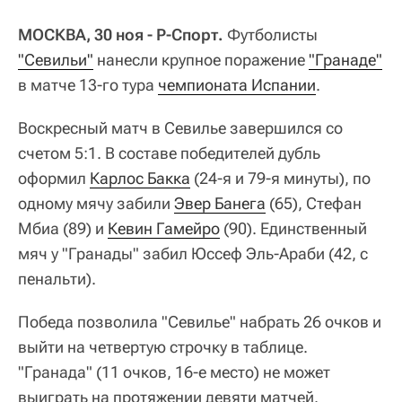
МОСКВА, 30 ноя - Р-Спорт.
Футболисты
"Севильи"
нанесли крупное поражение
"Гранаде"
в матче 13-го тура
чемпионата Испании
.
Воскресный матч в Севилье завершился со
счетом 5:1. В составе победителей дубль
оформил
Карлос Бакка
(24-я и 79-я минуты), по
одному мячу забили
Эвер Банега
(65), Стефан
Мбиа (89) и
Кевин Гамейро
(90). Единственный
мяч у "Гранады" забил Юссеф Эль-Араби (42, с
пенальти).
Победа позволила "Севилье" набрать 26 очков и
выйти на четвертую строчку в таблице.
"Гранада" (11 очков, 16-е место) не может
выиграть на протяжении девяти матчей.