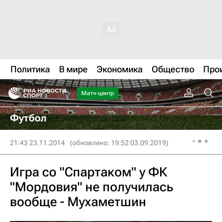
Политика
В мире
Экономика
Общество
Про
Матч-центр
Футбол
21:43 23.11.2014
(обновлено: 19:52 03.09.2019)
Игра со "Спартаком" у ФК
"Мордовия" не получилась
вообще - Мухаметшин