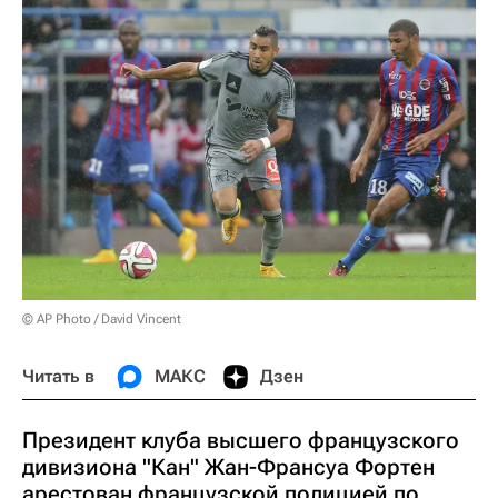
© AP Photo / David Vincent
Читать в
МАКС
Дзен
Президент клуба высшего французского
дивизиона "Кан" Жан-Франсуа Фортен
арестован французской полицией по