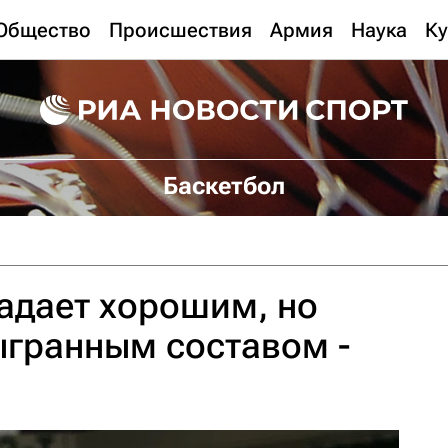
Общество
Происшествия
Армия
Наука
Ку
Баскетбол
адает хорошим, но
ыгранным составом -