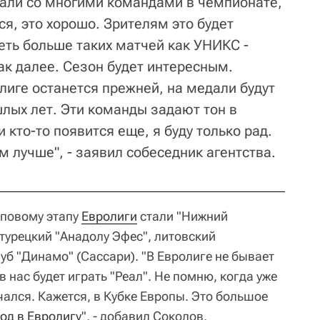
рали со многими командами в чемпионате,
ся, это хорошо. Зрителям это будет
еть больше таких матчей как УНИКС -
ак далее. Сезон будет интересным.
лиге останется прежней, на медали будут
лых лет. Эти команды задают тон в
 кто-то появится еще, я буду только рад.
 лучше", - заявил собеседник агентства.
повому этапу
Евролиги
стали "Нижний
 турецкий "Анадолу Эфес", литовский
уб "Динамо" (Сассари). "В Евролиге не бывает
в нас будет играть "Реал". Не помню, когда уже
чался. Кажется, в Кубке Европы. Это большое
од в Евролигу
", - добавил Соколов.