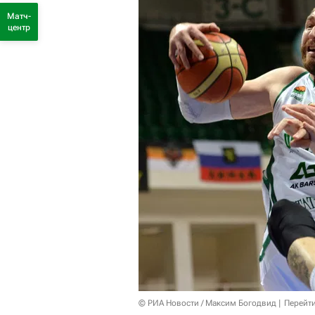
Матч-
центр
© РИА Новости / Максим Богодвид
Перейт