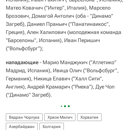
Матео Ковачич ("Интер", Италия), Марсело
Брозович, Домагой Антолич (оба - "Динамо"
Загреб), Даниел Праньич ("Панатинаикос",
Греция), Ален Халилович (молодежная команда
"Барселоны", Испания), Иван Перишич
("Вольфсбург");
нападающие
- Марио Манджукич ("Атлетико"
Мадрид, Испания), Ивица Олич ("Вольфсбург",
Германия), Никица Елавич ("Халл Сити",
Англия), Андрей Крамарич ("Риека"), Дуе Чоп
("Динамо" Загреб).
Ведран Чорлука
Хрвое Милич
Хорватия
Азербайджан
Болгария