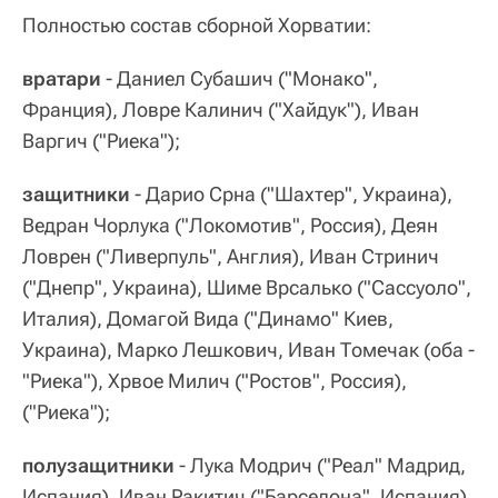
Полностью состав сборной Хорватии:
вратари
- Даниел Субашич ("Монако",
Франция), Ловре Калинич ("Хайдук"), Иван
Варгич ("Риека");
защитники
- Дарио Срна ("Шахтер", Украина),
Ведран Чорлука ("Локомотив", Россия), Деян
Ловрен ("Ливерпуль", Англия), Иван Стринич
("Днепр", Украина), Шиме Врсалько ("Сассуоло",
Италия), Домагой Вида ("Динамо" Киев,
Украина), Марко Лешкович, Иван Томечак (оба -
"Риека"), Хрвое Милич ("Ростов", Россия),
("Риека");
полузащитники
- Лука Модрич ("Реал" Мадрид,
Испания), Иван Ракитич ("Барселона", Испания),