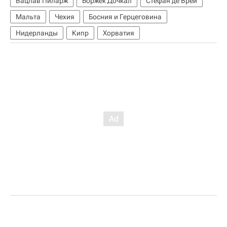
Вацлав Пиларж
Боржек Дочкал
Стефан де Врей
Мальта
Чехия
Босния и Герцеговина
Нидерланды
Кипр
Хорватия