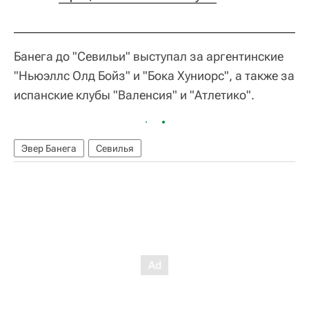
Банега до "Севильи" выступал за аргентинские
"Ньюэллс Олд Бойз" и "Бока Хуниорс", а также за
испанские клубы "Валенсия" и "Атлетико".
Эвер Банега
Севилья