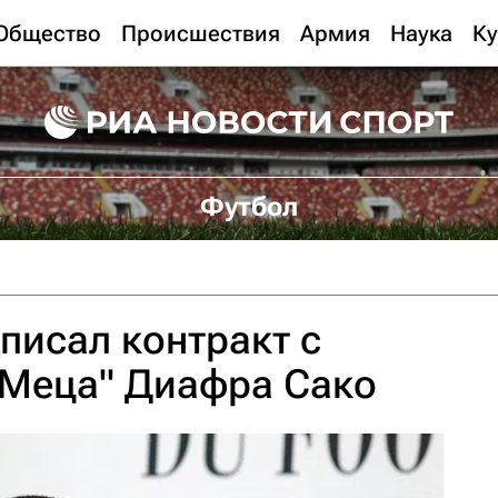
Общество
Происшествия
Армия
Наука
Ку
Футбол
дписал контракт с
"Меца" Диафра Сако