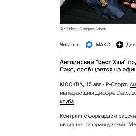
© AP Photo / Jacques Brinon
Читать в
МАКС
Дзе
Английский "Вест Хэм" п
Сако, сообщается на офи
МОСКВА, 15 авг - Р-Спорт.
Ан
нападающим Диафра Сако, с
клуба
.
Контракт с форвардом рассчит
выступал за французский "Ме