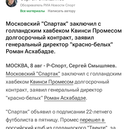
Обозреватель РИА Новости Спорт
Все материалы
Написать автору
Московский "Спартак" заключил с
голландским хавбеком Квинси Промесом
долгосрочный контракт, заявил
генеральный директор "красно-белых"
Роман Асхабадзе.
МОСКВА, 8 авг - Р-Спорт, Сергей Смышляев.
Московский "Спартак"
заключил с голландским
хавбеком
Квинси Промесом
долгосрочный
контракт, заявил генеральный директор
"красно-белых"
Роман Асхабадзе
.
"Спартак" объявил о подписании 22-летнего
футболиста в пятницу. Промес
перешел в 
российский клуб из голландского "Твенте"
, за