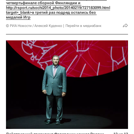
четвертьфинале сборной Финляндии и 
http://rsport.ru/sochi2014_photo/20140219/727183099.html 
target=_blank>в третий раз подряд остались без 
медалей Игр
© РИА Новости / Алексей Куденко
Перейти в медиабанк