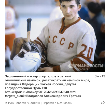
Заслуженный мастер спорта, трехкратный 
3 из 13
олимпийский чемпион, десятикратный чемпион мира, 
президент Федерации хоккея России, депутат 
Государственной Думы РФ 
http://rsport.ru/hockey/20120425/593247640.html 
target=_blank>Владислав Александрович Третьяк
© РИА Новости / Долягин
Перейти в медиабанк