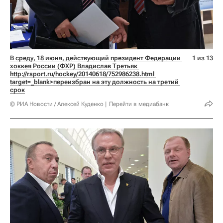
В среду, 18 июня, действующий президент Федерации 
1 из 13
хоккея России (ФХР) Владислав Третьяк 
http://rsport.ru/hockey/20140618/752986238.html 
target=_blank>переизбран на эту должность на третий 
срок
© РИА Новости / Алексей Куденко
Перейти в медиабанк