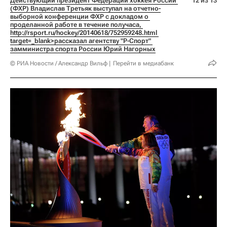
Действующий президент Федерации хоккея России 
12 из 13
(ФХР) Владислав Третьяк выступал на отчетно-
выборной конференции ФХР с докладом о 
проделанной работе в течение получаса, 
http://rsport.ru/hockey/20140618/752959248.html 
target=_blank>рассказал агентству "Р-Спорт" 
замминистра спорта России Юрий Нагорных
© РИА Новости / Александр Вильф
Перейти в медиабанк