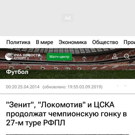
Политика
В мире
Экономика
Общество
Про
Матч-центр
Футбол
00:20 25.04.2014
(обновлено: 19:55 03.09.2019)
"Зенит", "Локомотив" и ЦСКА
продолжат чемпионскую гонку в
27-м туре РФПЛ