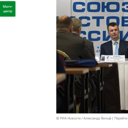
Матч-
центр
© РИА Новости / Александр Вильф
Перейти