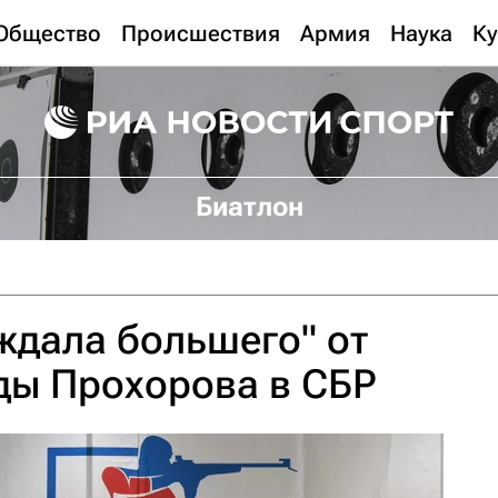
Общество
Происшествия
Армия
Наука
Ку
Биатлон
ждала большего" от
ды Прохорова в СБР