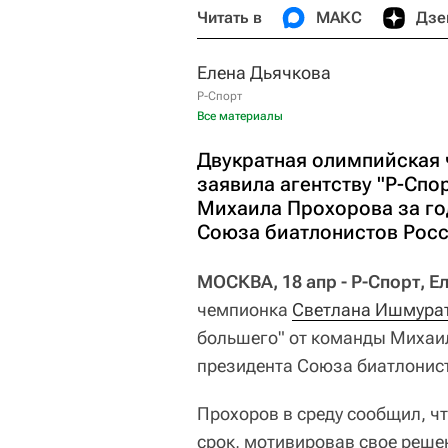
Читать в
МАКС
Дзе
Елена Дьячкова
Р-Спорт
Все материалы
Двукратная олимпийская
заявила агентству "Р-Спо
Михаила Прохорова за го
Союза биатлонистов Росс
МОСКВА, 18 апр - Р-Спорт, Е
чемпионка
Светлана Ишмура
большего" от команды Михаил
президента Союза биатлонист
Прохоров в среду сообщил, ч
срок, мотивировав свое решен