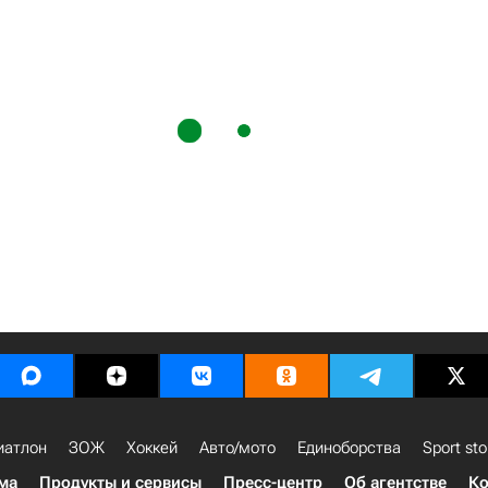
иатлон
ЗОЖ
Хоккей
Авто/мото
Единоборства
Sport sto
ма
Продукты и сервисы
Пресс-центр
Об агентстве
Ко