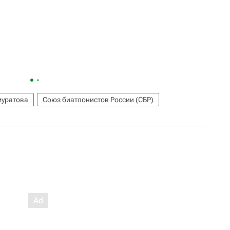
муратова
Союз биатлонистов России (СБР)