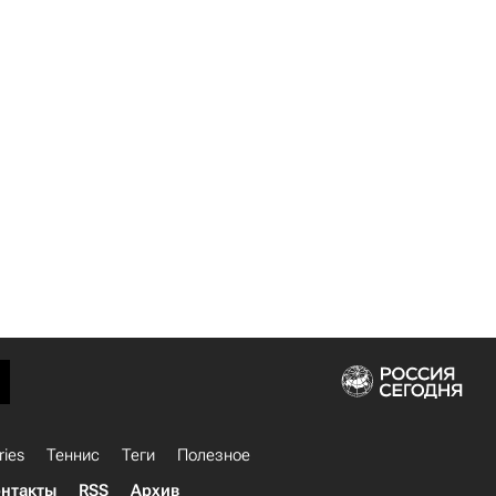
ries
Теннис
Теги
Полезное
нтакты
RSS
Архив