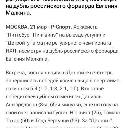
на дубль российского форварда Евгения
Малкина.
МОСКВА, 21 мар - Р-Спорт.
Хоккеисты
"
Питтсбург Пингвинз
" на выезде уступили
"
Детройту
" в матче
регулярного чемпионата 
НХЛ
, несмотря на дубль российского форварда
Евгения Малкина
.
Встреча, состоявшаяся в Детройте в четверг,
завершилась победой хозяев льда в овертайме
со счетом 5:4 (1:0, 1:3, 2:1, 1:0). В составе
победителей дублем отметился Даниэль
Альфредссон (8-я, 65-я минуты), еще по голу на
свой счет записали Густав Нюквист (25), Томаш
Татар (50) и Тодд Бертуцци (53). За "Детройт",