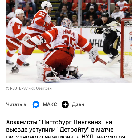
© REUTERS / Rick Osentoski
Читать в
МАКС
Дзен
Хоккеисты "Питтсбург Пингвинз" на
выезде уступили "Детройту" в матче
регулярного чемпионата НХЛ, несмотря