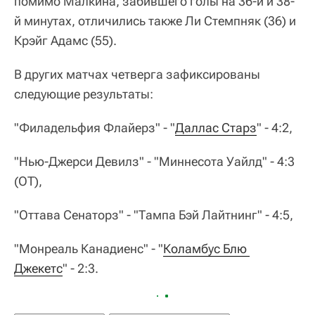
помимо Малкина, забившего голы на 36-й и 38-
й минутах, отличились также Ли Стемпняк (36) и
Крэйг Адамс (55).
В других матчах четверга зафиксированы
следующие результаты:
"Филадельфия Флайерз" - "
Даллас Старз
" - 4:2,
"Нью-Джерси Девилз" - "Миннесота Уайлд" - 4:3
(ОТ),
"Оттава Сенаторз" - "Тампа Бэй Лайтнинг" - 4:5,
"Монреаль Канадиенс" - "
Коламбус Блю 
Джекетс
" - 2:3.