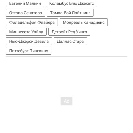
Евгений Малкин
Коламбус Блю Джекетс
Оттава Сенаторз
Тампа-Бэй Лайтнинг
Филадельфия Флайерз
Монреаль Канадиенс
Миннесота Уайлд
Детройт Ред Уингз
Нью-Джерси Девилз
Даллас Старз
Питтсбург Пингвинз