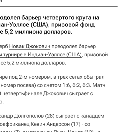
н
одолел барьер четвертого круга на
иан-Уэллсе (США), призовой фонд
е 5,2 миллиона долларов.
ерб
Новак Джокович
преодолел барьер
м турнире в Индиан-Уэллсе (США)
, призовой
лее 5,2 миллиона долларов.
ре под 2-м номером, в трех сетах обыграл
 номер посева) со счетом 1:6, 6:2, 6:3. Матч
 В четвертьфинале Джокович сыграет с
о.
сандр Долгополов (28) сыграет с канадцем
оафриканец Кевин Андерсон (17) - со