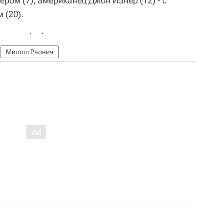
ом (7), американец Джон Изнер (12) - с
 (20).
Милош Раонич