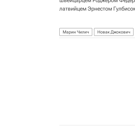
швейцарцем Роджером Федерер
латвийцем Эрнестом Гулбисом
Марин Чилич
Новак Джокович