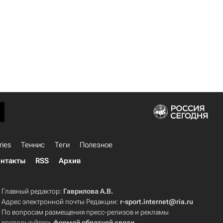
ries
Теннис
Теги
Полезное
нтакты
RSS
Архив
Главный редактор:
Гаврилова А.В.
Адрес электронной почты Редакции:
r-sport.internet@ria.ru
По вопросам размещения пресс-релизов и рекламы
воспользуйтесь
формой обратной связи