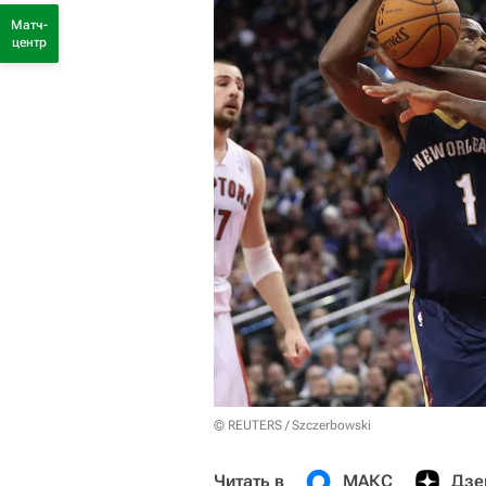
Матч-
центр
© REUTERS / Szczerbowski
Читать в
МАКС
Дзе