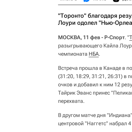
"Торонто" благодаря рез
Лоури одолел "Нью-Орлеа
МОСКВА, 11 фев - Р-Спорт
. "
разыгрывающего Кайла Лоури
чемпионата
НБА
.
Встреча прошла в Канаде в п
(31:20, 18:29, 31:21, 26:31) в
очков и добавил к ним 12 рез
Тайрик Эванс принес "Пеликан
перехвата.
В другом матче дня "Индиана"
центровой "Наггетс" набрал 4