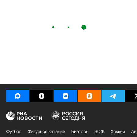
Футбол
Фигурное катание
Биатлон
ЗОЖ
Хоккей
Ав