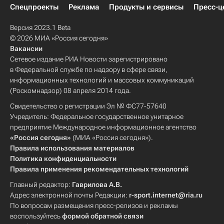
Спецпроекты
Реклама
Продукты и сервисы
Пресс-ц
Версия 2023.1 Beta
© 2026 МИА «Россия сегодня»
Вакансии
Сетевое издание РИА Новости зарегистрировано
в Федеральной службе по надзору в сфере связи,
информационных технологий и массовых коммуникаций
(Роскомнадзор) 08 апреля 2014 года.
Свидетельство о регистрации Эл № ФС77-57640
Учредитель: Федеральное государственное унитарное
предприятие Международное информационное агентство
«Россия сегодня»
(МИА «Россия сегодня»).
Правила использования материалов
Политика конфиденциальности
Правила применения рекомендательных технологий
Главный редактор:
Гаврилова А.В.
Адрес электронной почты Редакции:
r-sport.internet@ria.ru
По вопросам размещения пресс-релизов и рекламы
воспользуйтесь
формой обратной связи