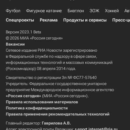
Футбол
Фигурное катание
Биатлон
ЗОЖ
Хоккей
Ав
Спецпроекты
Реклама
Продукты и сервисы
Пресс-ц
Версия 2023.1 Beta
© 2026 МИА «Россия сегодня»
Вакансии
Сетевое издание РИА Новости зарегистрировано
в Федеральной службе по надзору в сфере связи,
информационных технологий и массовых коммуникаций
(Роскомнадзор) 08 апреля 2014 года.
Свидетельство о регистрации Эл № ФС77-57640
Учредитель: Федеральное государственное унитарное
предприятие Международное информационное агентство
«Россия сегодня»
(МИА «Россия сегодня»).
Правила использования материалов
Политика конфиденциальности
Правила применения рекомендательных технологий
Главный редактор:
Гаврилова А.В.
Адрес электронной почты Редакции:
r-sport.internet@ria.ru