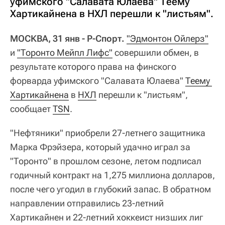
уфимского "Салавата Юлаева" Теему
Хартикайнена в НХЛ перешли к "листьям".
МОСКВА, 31 янв - Р-Спорт.
"Эдмонтон Ойлерз"
и
"Торонто Мейпл Лифс"
совершили обмен, в
результате которого права на финского
форварда уфимского "Салавата Юлаева"
Теему 
Хартикайнена
в
НХЛ
перешли к "листьям",
сообщает
TSN
.
"Нефтяники" приобрели 27-летнего защитника
Марка Фрэйзера, который удачно играл за
"Торонто" в прошлом сезоне, летом подписал
годичный контракт на 1,275 миллиона долларов,
после чего угодил в глубокий запас. В обратном
направлении отправились 23-летний
Хартикайнен и 22-летний хоккеист низших лиг