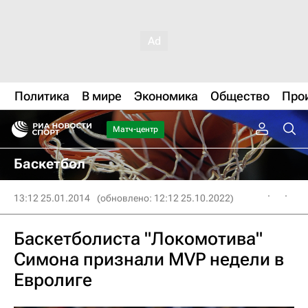
Политика
В мире
Экономика
Общество
Про
Матч-центр
Баскетбол
13:12 25.01.2014
(обновлено: 12:12 25.10.2022)
Баскетболиста "Локомотива"
Симона признали MVP недели в
Евролиге