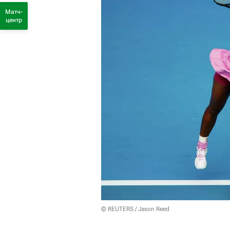
Матч-
центр
© REUTERS / Jason Reed