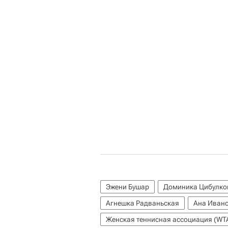
Эжени Бушар
Доминика Цибулко
Агнешка Радваньская
Ана Иван
Женская теннисная ассоциация (WT