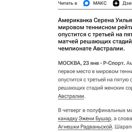
Читать в
МАКС
Дзе
Американка Серена Уилья
мировом теннисном рейт
опустится с третьей на пя
матчей решающих стадий
чемпионате Австралии.
МОСКВА, 23 янв - Р-Спорт.
Ам
первое место в мировом тенн
опустится с третьей на пятую 
решающих стадий женских со
Австралии
.
В четверг в полуфинальных м
канадку Эжени Бушар
, а сло
Агнешки Радваньской
. Шарап