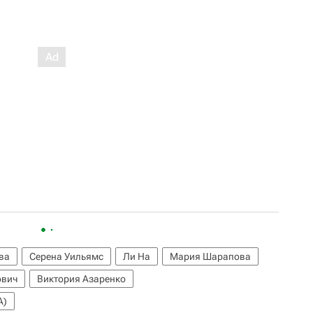
ва
Серена Уильямс
Ли На
Мария Шарапова
ович
Виктория Азаренко
A)