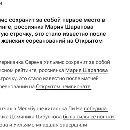
н
мс сохранит за собой первое место в
инге, россиянка Мария Шарапова
тую строчку, это стало известно после
 женских соревнований на Открытом
ериканка
Серена Уильямс
сохранит за собой
исном рейтинге, россиянка
Мария Шарапова
строчку, это стало известно после матчей
ревнований на
Открытом чемпионате 
атчах в Мельбурне китаянка Ли На
победила 
вачка Доминика Цибулкова
была сильнее польки 
ова и Уильямс-младшая завершили