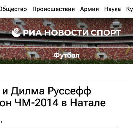
Общество
Происшествия
Армия
Наука
Ку
Футбол
 и Дилма Руссефф
он ЧМ-2014 в Натале
н