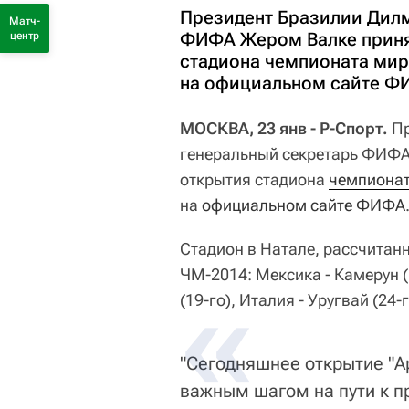
Президент Бразилии Дилм
Матч-
ФИФА Жером Валке приня
центр
стадиона чемпионата мир
на официальном сайте Ф
МОСКВА, 23 янв - Р-Спорт.
Пр
генеральный секретарь ФИФ
открытия стадиона
чемпионат
на
официальном сайте ФИФА
Стадион в Натале, рассчитанн
ЧМ-2014: Мексика - Камерун (1
(19-го), Италия - Уругвай (24-г
"Сегодняшнее открытие "А
важным шагом на пути к 