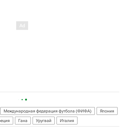
Международная федерация футбола (ФИФА)
Япония
реция
Гана
Уругвай
Италия