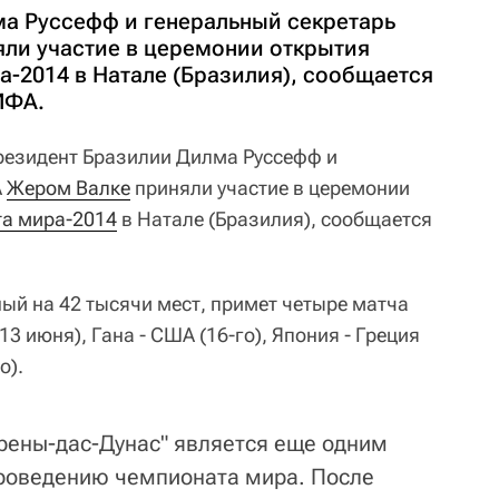
а Руссефф и генеральный секретарь
ли участие в церемонии открытия
а-2014 в Натале (Бразилия), сообщается
ИФА.
езидент Бразилии Дилма Руссефф и
А
Жером Валке
приняли участие в церемонии
а мира-2014
в Натале (Бразилия), сообщается
.
ый на 42 тысячи мест, примет четыре матча
3 июня), Гана - США (16-го), Япония - Греция
о).
рены-дас-Дунас" является еще одним
проведению чемпионата мира. После