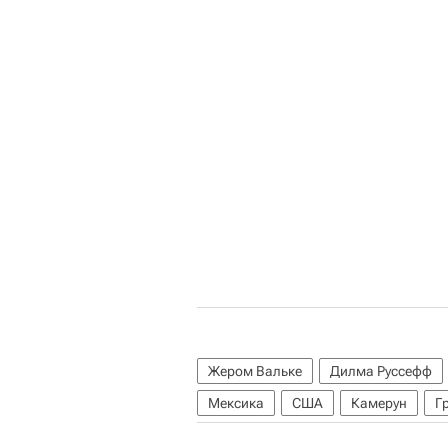
Жером Вальке
Дилма Руссефф
Мексика
США
Камерун
Г