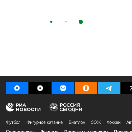
Футбол
Фигурное катание
Биатлон
ЗОЖ
Хоккей
Ав
Спецпроекты
Реклама
Продукты и сервисы
Пресс-ц