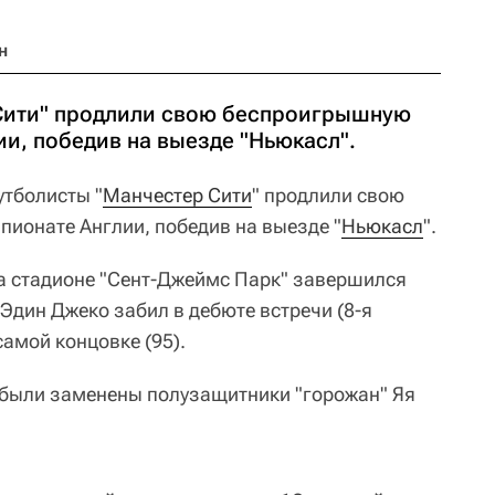
н
Сити" продлили свою беспроигрышную
и, победив на выезде "Ньюкасл".
тболисты "
Манчестер Сити
" продлили свою
ионате Англии, победив на выезде "
Ньюкасл
".
на стадионе "Сент-Джеймс Парк" завершился
 Эдин Джеко забил в дебюте встречи (8-я
самой концовке (95).
 были заменены полузащитники "горожан" Яя