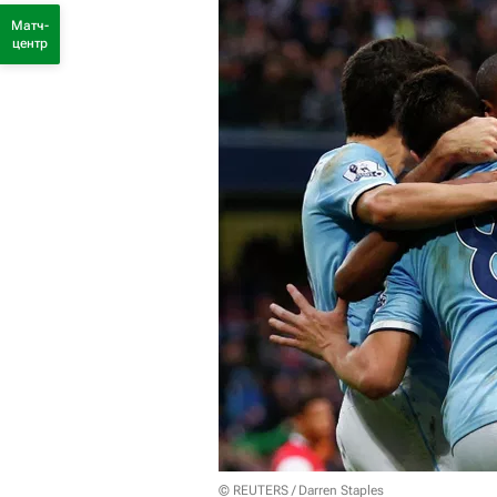
Матч-
центр
© REUTERS / Darren Staples