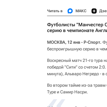
Читать в
МАКС
Дзе
Футболисты "Манчестер 
серию в чемпионате Англи
МОСКВА, 12 янв - Р-Спорт.
Фу
беспроигрышную серию в чемп
Воскресный матч 21-го тура 
победой "Сити" со счетом 2:0.
минута), Альваро Негредо - в 
Во втором тайме из-за травм
Туре и Самир Насри.