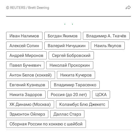
© REUTERS / Brett Deering
Иван Налимов
Богдан Якимов
Владимир А. Ткачёв
Алексей Сопин
Валерий Ничушкин
Наиль Якупов
Андрей Миронов
Сергей Бобровский
Павел Бучневич
Николай Прохоркин
Антон Белов (хоккей)
Никита Кучеров
Евгений Кузнецов
Владимир Тарасенко
Никита Задоров
Россия (до 20 лет)
ЦСКА
ХК Динамо (Москва)
Коламбус Блю Джекетс
Эдмонтон Ойлерз
Даллас Старз
Сборная России по хоккею с шайбой