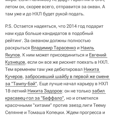
летом он, скорее всего, отправится за океан. А
там уже и до НХЛ будет рукой подать.
P.S. Остается надеяться, что 2014 год подарит
нам куда больше кандидатов в подобный
рейтинг. За океаном должны полностью
раскрыться
Владимир Тарасенко
и
Наиль 
Якупов
. К ним может присоединиться и
Евгений 
Кузнецов
, если он все же рискнет поехать в НХЛ.
Тем временем там уже дебютировал
Никита 
Кучеров
,
забросивший шайбу в первой же смене 
за "Тампу-Бэй"
. Еще лучше начал карьеру в НХЛ
18-летний
Никита Задоров
: он не только
забил 
красавец-гол за "Баффало"
, но и отметился
красочными "хитами" против звезд лиги Теему
Селянне и Томаша Копецки. Ждем прогресса и