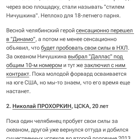
через всю площадку, стали называть "стилем
Ничушкина". Неплохо для 18-летнего парня.
Весной челябинский герой
сенсационно перешел 
в "Динамо"
, а потом не менее сенсационно
объявил, что
будет пробовать свои силы в НХЛ
.
За океаном Ничушкина
выбрал "Даллас" под 
общим 10-м номером
и тут же
заключил с ним 
контракт
. Пока молодой форвард осваивается
на юге США, но мы-то знаем, что его время еще
настанет.
2.
Николай ПРОХОРКИН
, ЦСКА, 20 лет
Пока один челябинец пробует свои силы за
океаном, другой уже вернулся оттуда и добился
существенных успехов во второй половине 2013