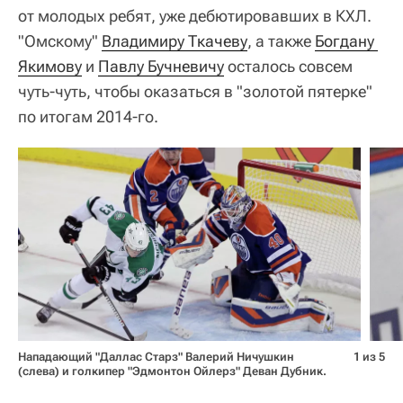
от молодых ребят, уже дебютировавших в КХЛ.
"Омскому"
Владимиру Ткачеву
, а также
Богдану 
Якимову
и
Павлу Бучневичу
осталось совсем
чуть-чуть, чтобы оказаться в "золотой пятерке"
по итогам 2014-го.
Нападающий "Даллас Старз" Валерий Ничушкин
1 из 5
(слева) и голкипер "Эдмонтон Ойлерз" Деван Дубник.