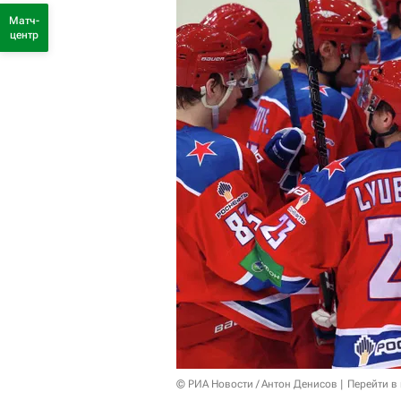
Матч-
центр
© РИА Новости / Антон Денисов
Перейти в