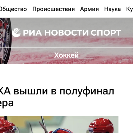
Общество
Происшествия
Армия
Наука
Ку
Хоккей
КА вышли в полуфинал
ера