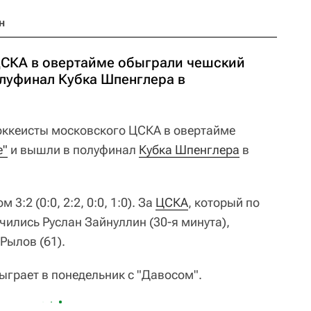
н
ЦСКА в овертайме обыграли чешский
олуфинал Кубка Шпенглера в
ккеисты московского ЦСКА в овертайме
е"
и вышли в полуфинал
Кубка Шпенглера
в
3:2 (0:0, 2:2, 0:0, 1:0). За
ЦСКА
, который по
ичились Руслан Зайнуллин (30-я минута),
Рылов (61).
ыграет в понедельник с "Давосом".