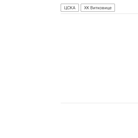
ЦСКА
ХК Витковице