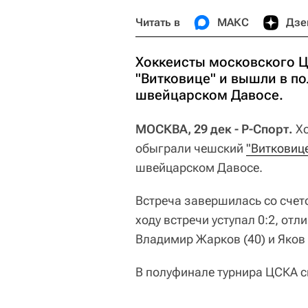
Читать в
МАКС
Дзе
Хоккеисты московского 
"Витковице" и вышли в п
швейцарском Давосе.
МОСКВА, 29 дек - Р-Спорт.
Хо
обыграли чешский
"Витковиц
швейцарском Давосе.
Встреча завершилась со счетом 
ходу встречи уступал 0:2, отл
Владимир Жарков (40) и Яков 
В полуфинале турнира ЦСКА с