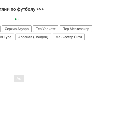
лии по футболу >>>
Серхио Агуэро
Тео Уолкотт
Пер Мертезакер
Яя Туре
Арсенал (Лондон)
Манчестер Сити