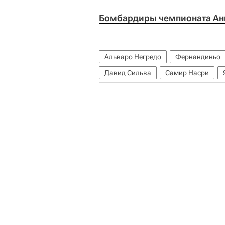
Бомбардиры чемпионата Анг
Альваро Негредо
Фернандиньо
Давид Сильва
Самир Насри