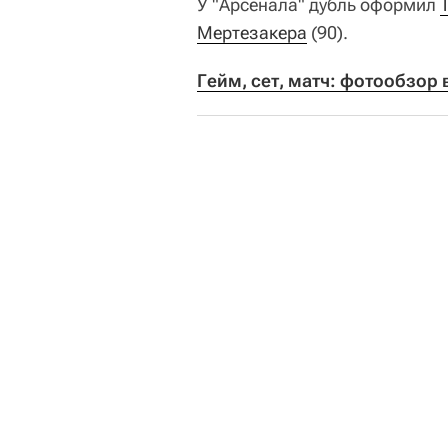
У "Арсенала" дубль оформил
Мертезакера
(90).
Гейм, сет, матч: фотообзор 