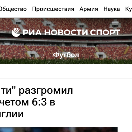
Общество
Происшествия
Армия
Наука
Ку
Футбол
ти" разгромил
четом 6:3 в
нглии