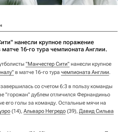
н
ити" нанесли крупное поражение
 матче 16-го тура чемпионата Англии.
тболисты
"Манчестер Сити"
нанесли крупное
еналу"
в матче 16-го тура
чемпионата Англии
.
 завершилась со счетом 6:3 в пользу команды
ве "горожан" дублем отличился Фернандиньо
вые его голы за команду. Остальные мячи на
уэро
(14),
Альваро Негредо
(39),
Давид Сильва