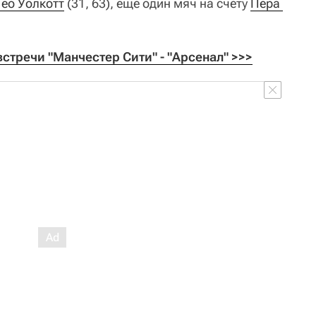
Тео Уолкотт
(31, 63), еще один мяч на счету
Пера 
встречи "Манчестер Сити" - "Арсенал" >>>