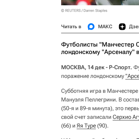
© REUTERS / Darren Staples
Читать в
МАКС
Дзе
Футболисты "Манчестер С
лондонскому "Арсеналу" в
МОСКВА, 14 дек - Р-Спорт.
Фу
поражение лондонскому
"Арс
Субботняя игра в Манчестере
Мануэля Пеллегрини. В соста
(50-я и 89-я минута), это пер
свой счет записали
Серхио Аг
(66) и
Яя Туре
(90).