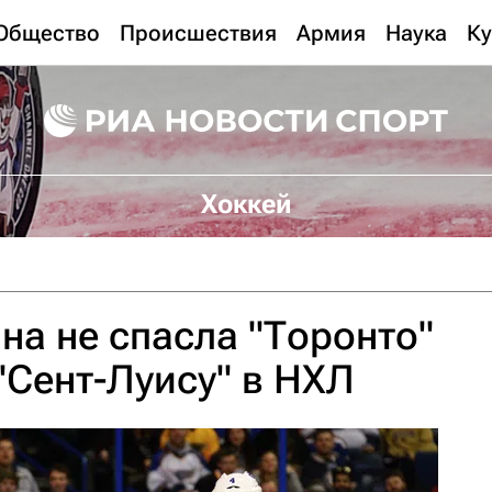
Общество
Происшествия
Армия
Наука
Ку
Хоккей
а не спасла "Торонто"
"Сент-Луису" в НХЛ