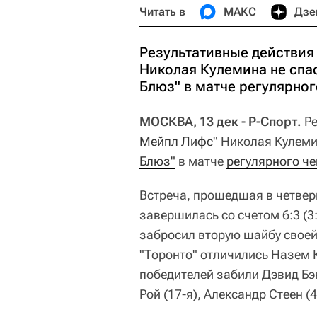
Читать в
МАКС
Дзе
Результативные действия
Николая Кулемина не спас
Блюз" в матче регулярно
МОСКВА, 13 дек - Р-Спорт.
Р
Мейпл Лифс"
Николая Кулемин
Блюз"
в матче
регулярного ч
Встреча, прошедшая в четверг 
завершилась со счетом 6:3 (3:
забросил вторую шайбу своей 
"Торонто" отличились Назем К
победителей забили Дэвид Бэк
Рой (17-я), Александр Стеен (4