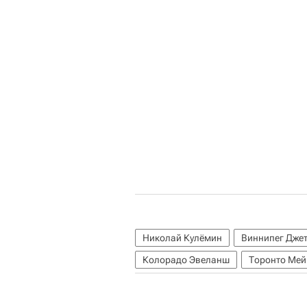
Николай Кулёмин
Виннипег Дже
Колорадо Эвеланш
Торонто Мей