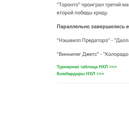
"Торонто" проиграл третий мат
второй победы кряду.
Параллельно завершились е
"Нэшвилл Предаторз" - "Даллас 
"Виннипег Джетс" - "Колорадо Ха
Турнирная таблица НХЛ >>>
Бомбардиры НХЛ >>>