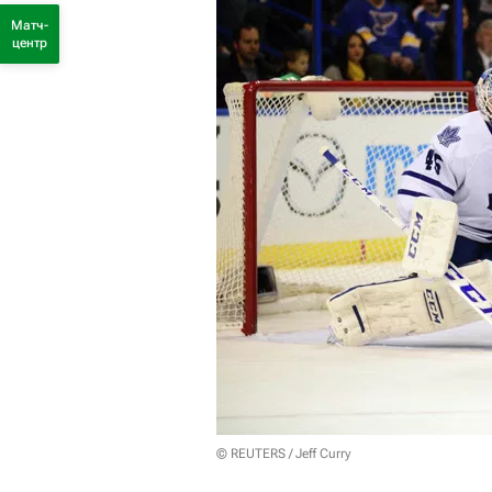
Матч-
центр
© REUTERS / Jeff Curry