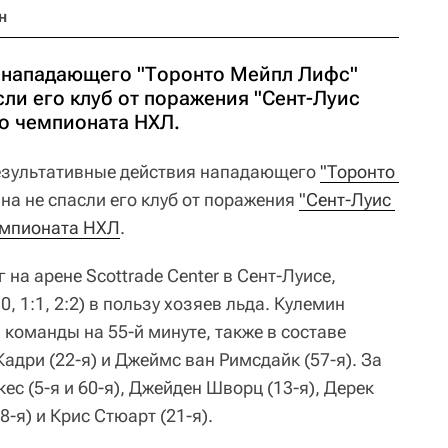
н
 нападающего "Торонто Мейпл Лифс"
ли его клуб от поражения "Сент-Луис
го чемпионата НХЛ.
езультативные действия нападающего
"Торонто 
а не спасли его клуб от поражения
"Сент-Луис 
емпионата НХЛ
.
на арене Scottrade Center в Сент-Луисе,
0, 1:1, 2:2) в пользу хозяев льда. Кулемин
команды на 55-й минуте, также в составе
адри (22-я) и Джеймс ван Римсдайк (57-я). За
ес (5-я и 60-я), Джейден Шворц (13-я), Дерек
8-я) и Крис Стюарт (21-я).