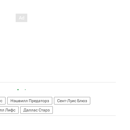
тс
Нэшвилл Предаторз
Сент-Луис Блюз
пл Лифс
Даллас Старз