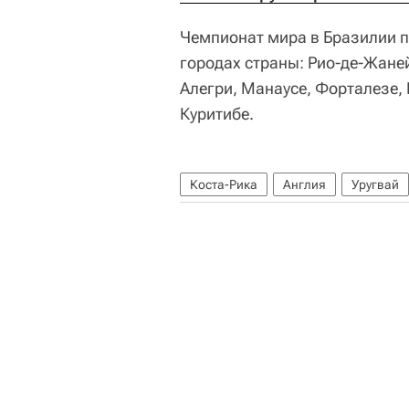
Чемпионат мира в Бразилии пр
городах страны: Рио-де-Жаней
Алегри, Манаусе, Форталезе, 
Куритибе.
Коста-Рика
Англия
Уругвай