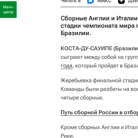
Читать в
МАКС
Дзе
Матч-
центр
Сборные Англии и Италии
стадии чемпионата мира п
Бразилии.
КОСТА-ДУ-САУИПЕ (Бразилия)
сыграют между собой на груп
года
, который пройдет в Браз
Жеребьевка финальной стадии
Команды были разбиты на вос
четыре сборные.
Путь сборной России в отбо
Кроме сборных Англии и Итали
Рики.