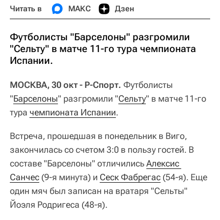
Читать в
МАКС
Дзен
Футболисты "Барселоны" разгромили
"Сельту" в матче 11-го тура чемпионата
Испании.
МОСКВА, 30 окт - Р-Спорт.
Футболисты
"
Барселоны
" разгромили "
Сельту
" в матче 11-го
тура
чемпионата Испании
.
Встреча, прошедшая в понедельник в Виго,
закончилась со счетом 3:0 в пользу гостей. В
составе "Барселоны" отличились
Алексис 
Санчес
(9-я минута) и
Сеск Фабрегас
(54-я). Еще
один мяч был записан на вратаря "Сельты"
Йоэля Родригеса (48-я).