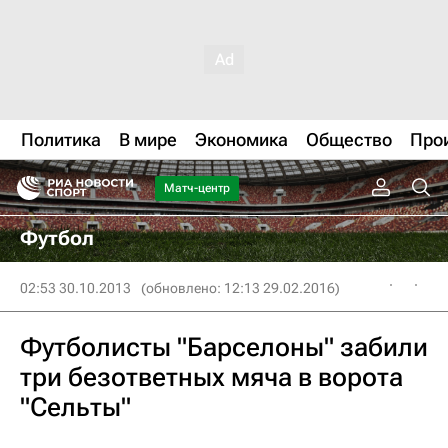
Политика
В мире
Экономика
Общество
Про
Матч-центр
Футбол
02:53 30.10.2013
(обновлено: 12:13 29.02.2016)
Футболисты "Барселоны" забили
три безответных мяча в ворота
"Сельты"