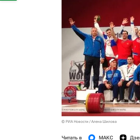
© РИА Новости / Алена Шилова
Читать в
МАКС
Дзе