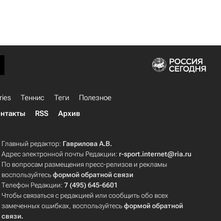
ries
Теннис
Теги
Полезное
нтакты
RSS
Архив
Главный редактор:
Гаврилова А.В.
Адрес электронной почты Редакции:
r-sport.internet@ria.ru
По вопросам размещения пресс-релизов и рекламы
воспользуйтесь
формой обратной связи
Телефон Редакции:
7 (495) 645-6601
Чтобы связаться с редакцией или сообщить обо всех
замеченных ошибках, воспользуйтесь
формой обратной
связи
.