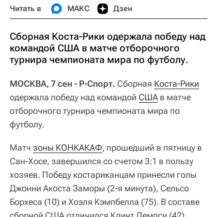
Читать в
МАКС
Дзен
Сборная Коста-Рики одержала победу над
командой США в матче отборочного
турнира чемпионата мира по футболу.
МОСКВА, 7 сен - Р-Спорт.
Сборная
Коста-Рики
одержала победу над командой
США
в матче
отборочного турнира чемпионата мира по
футболу.
Матч
зоны КОНКАКАФ
, прошедший в пятницу в
Сан-Хосе, завершился со счетом 3:1 в пользу
хозяев. Победу костариканцам принесли голы
Джонни Акоста Заморы (2-я минута), Сельсо
Борхеса (10) и Хоэля Кэмпбелла (75). В составе
сборной США отличился Клинт Демпси (42),