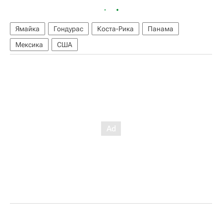
Ямайка
Гондурас
Коста-Рика
Панама
Мексика
США