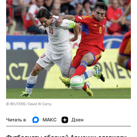
© REUTERS / David W Cerny
Читать в
МАКС
Дзен