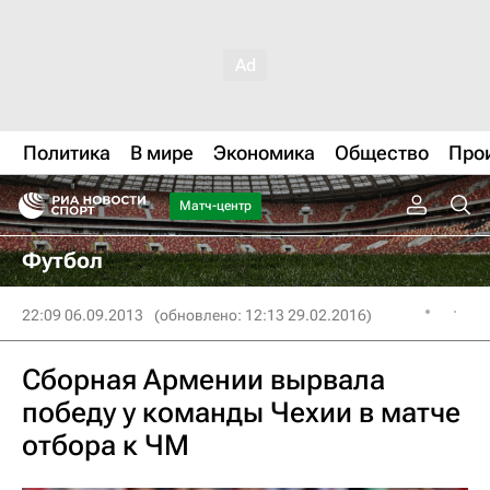
Политика
В мире
Экономика
Общество
Про
Матч-центр
Футбол
22:09 06.09.2013
(обновлено: 12:13 29.02.2016)
Сборная Армении вырвала
победу у команды Чехии в матче
отбора к ЧМ