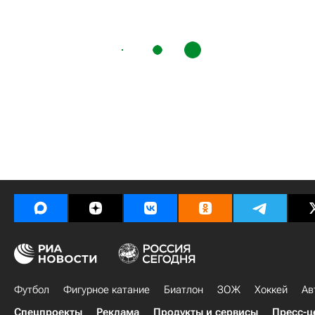
Футбол
Фигурное катание
Биатлон
ЗОЖ
Хоккей
Ав
Спецпроекты
Реклама
Продукты и сервисы
Пресс-ц