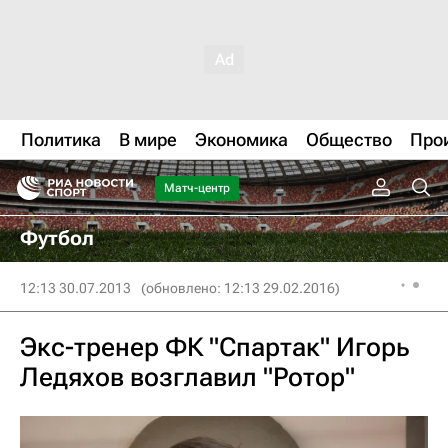
Политика
В мире
Экономика
Общество
Про
Матч-центр
Футбол
12:13 30.07.2013
(обновлено: 12:13 29.02.2016)
Экс-тренер ФК "Спартак" Игорь
Ледяхов возглавил "Ротор"