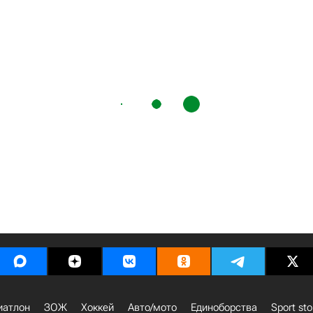
иатлон
ЗОЖ
Хоккей
Авто/мото
Единоборства
Sport sto