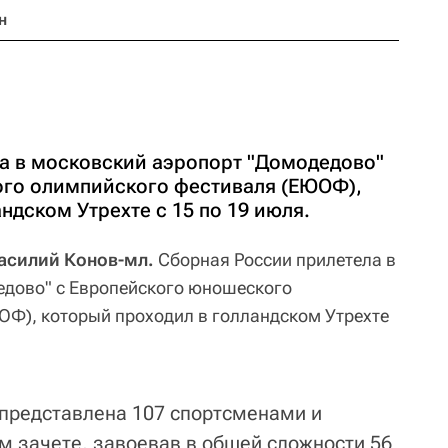
н
а в московский аэропорт "Домодедово"
ого олимпийского фестиваля (ЕЮОФ),
ндском Утрехте с 15 по 19 июля.
Василий Конов-мл.
Сборная России прилетела в
едово" с Европейского юношеского
Ф), который проходил в голландском Утрехте
представлена 107 спортсменами и
 зачете, завоевав в общей сложности 56