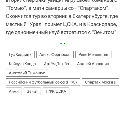
"Томью", а матч самарцы со - "Спартаком".
Окончится тур во вторник в Екатеринбурге, где
местный "Урал" примет ЦСКА, и в Краснодаре,
где одноименный клуб встретится с "Зенитом".
Гус Хиддинк
Алекс Фергюсон
Рене Меленстен
Кэйсукэ Хонда
Артём Дзюба
Андрей Аршавин
Анатолий Тимощук
Российский футбольный союз (РФС)
Спартак Москва
Анжи
Зенит
ПФК ЦСКА