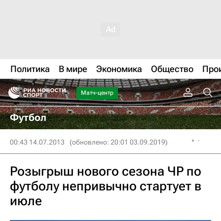
Политика
В мире
Экономика
Общество
Про
Матч-центр
Футбол
00:43 14.07.2013
(обновлено: 20:01 03.09.2019)
Розыгрыш нового сезона ЧР по
футболу непривычно стартует в
июле