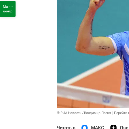
Матч-
центр
© РИА Новости / Владимир Песня
Перейти 
Читать в
МАКС
Дзе