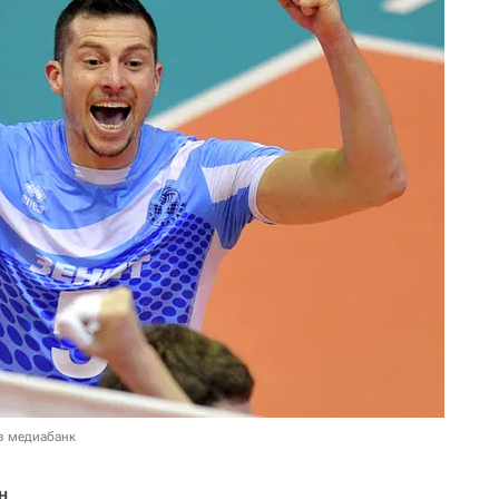
в медиабанк
н