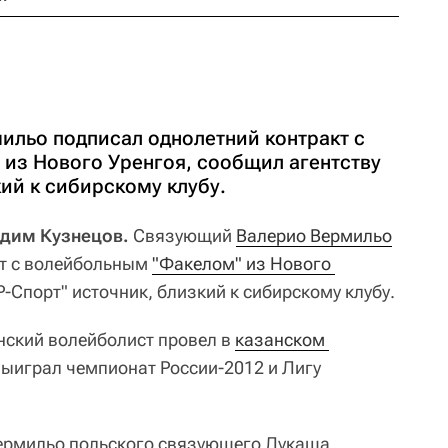
льо подписал однолетний контракт с
из Нового Уренгоя, сообщил агентству
кий к сибирскому клубу.
адим Кузнецов.
Связующий
Валерио Вермильо
кт с волейбольным
"Факелом" из Нового 
Р-Спорт" источник, близкий к сибирскому клубу.
нский волейболист провел в
казанском 
 выиграл чемпионат России-2012 и Лигу
Вермильо польского связующего Лукаша