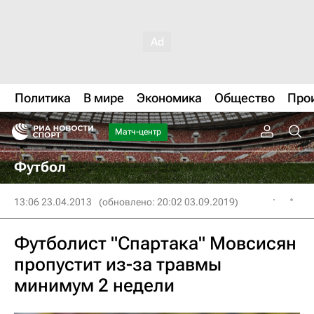
Политика
В мире
Экономика
Общество
Про
Матч-центр
Футбол
13:06 23.04.2013
(обновлено: 20:02 03.09.2019)
Футболист "Спартака" Мовсисян
пропустит из-за травмы
минимум 2 недели