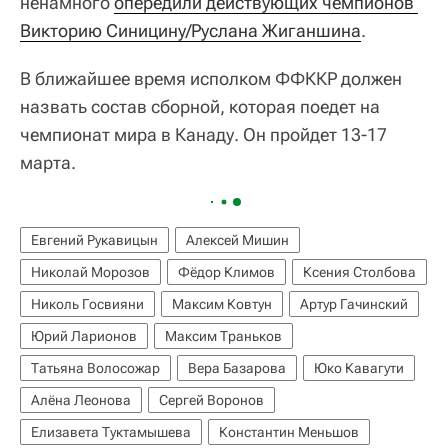
ненамного
опередили действующих чемпионов 
Викторию Синицину/Руслана Жиганшина
.
В ближайшее время исполком ФФККР должен
назвать состав сборной, которая поедет на
чемпионат мира в Канаду. Он пройдет 13-17
марта.
Евгений Рукавицын
Алексей Мишин
Николай Морозов
Фёдор Климов
Ксения Столбова
Николь Госвияни
Максим Ковтун
Артур Гачинский
Юрий Ларионов
Максим Траньков
Татьяна Волосожар
Вера Базарова
Юко Кавагути
Алёна Леонова
Сергей Воронов
Елизавета Туктамышева
Константин Меньшов