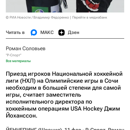
© РИА Новости / Владимир Федоренко
Перейти в медиабанк
Читать в
МАКС
Дзен
Роман Соловьев
"Р-Спорт"
Все материалы
Приезд игроков Национальной хоккейной
лиги (НХЛ) на Олимпийские игры в Сочи
необходим в большей степени для самой
игры, считает заместитель
исполнительного директора по
хоккейным операциям USA Hockey Джим
Йоханссон.
ЙЕНЧЕПИНГ (Швеция), 11 фев - Р-Спорт, Роман