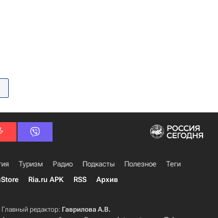
гия
Туризм
Радио
Подкасты
Полезное
Теги
uStore
Ria.ru APK
RSS
Архив
Главный редактор:
Гаврилова А.В.