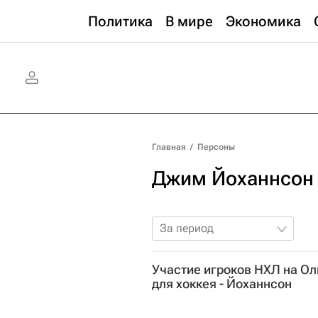
Политика
В мире
Экономика
Главная
/
Персоны
Джим Йоханнсон
За период
Участие игроков НХЛ на О
для хоккея - Йоханнсон