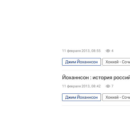
11 февраля 2013, 08:55
4
Джим Йоханнсон
Хоккей - Соч
Мультимедийный спортивный пак
Йоханнсон : история росс
365 дней до старта зимних Олимп
11 февраля 2013, 08:42
7
Зимние Олимпийские игры 2014
Джим Йоханнсон
Хоккей - Соч
Аналитика
Олимпийские игры
Зимние Олимпийские игры 2014