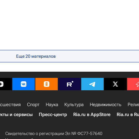
Еще
20
материалов
сшествия
Спорт
Наука
Культура
Недвижимость
Рели
кты и сервисы
Пресс-центр
Ria.ru в AppStore
Ria.ru в R
Свидетельство о регистрации Эл № ФС77-57640