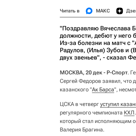
Читать в
МАКС
Дзе
"Поздравляю Вячеслава Бу
должности, дебют у него
Из-за болезни на матч с 
Радулов, (Илья) Зубов и 
двух звеньев", - сказал Ф
МОСКВА, 20 дек - Р-Спорт
. Г
Сергей Федоров заявил, что 
казанского "
Ак Барса
", несмо
ЦСКА в четверг
уступил казан
регулярного чемпионата
КХЛ
который стал исполняющим об
Валерия Брагина.