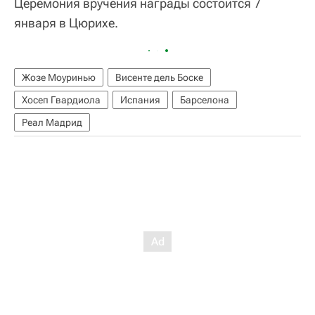
Церемония вручения награды состоится 7
января в Цюрихе.
Жозе Моуринью
Висенте дель Боске
Хосеп Гвардиола
Испания
Барселона
Реал Мадрид