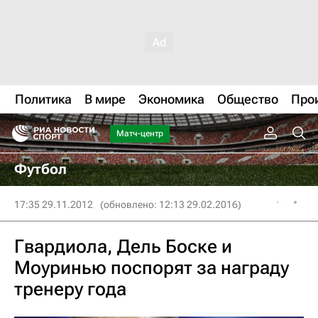
Политика
В мире
Экономика
Общество
Про
Матч-центр
Футбол
17:35 29.11.2012
(обновлено: 12:13 29.02.2016)
Гвардиола, Дель Боске и
Моуринью поспорят за награду
тренеру года