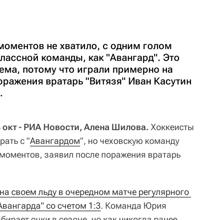
моментов не хватило, с одним голом
классной команды, как "Авангард". Это
ема, потому что играли примерно на
поражения вратарь "Витязя" Иван Касутин
.
 окт - РИА Новости, Алена Шилова.
Хоккеисты
рать с "
Авангардом
", но чеховскую команду
моментов, заявил после поражения вратарь
на своем льду в очередном матче регулярного 
вангарда" со счетом 1:3
. Команда Юрия
ирает очки в сезоне, но как никогда ранее