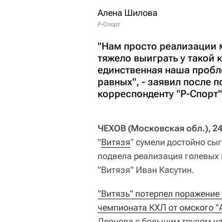
Алена Шилова
Р-Спорт
"Нам просто реализации 
тяжело выиграть у такой 
единственная наша пробл
равных", - заявил после 
корреспонденту "Р-Спорт"
ЧЕХОВ (Московская обл.), 24
"
Витязя
" сумели достойно сыг
подвела реализация голевых 
"Витязя" Иван Касутин.
"Витязь" потерпел поражение 
чемпионата КХЛ от омского "А
Леонова с большим трудом наб