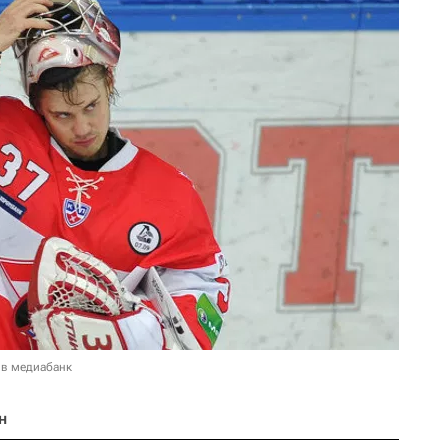
 в медиабанк
н