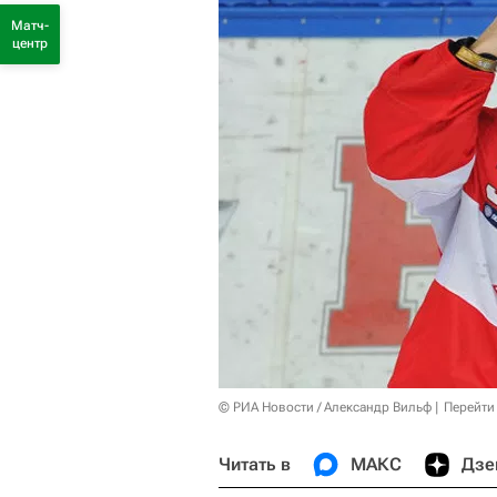
Матч-
центр
© РИА Новости / Александр Вильф
Перейти
Читать в
МАКС
Дзе