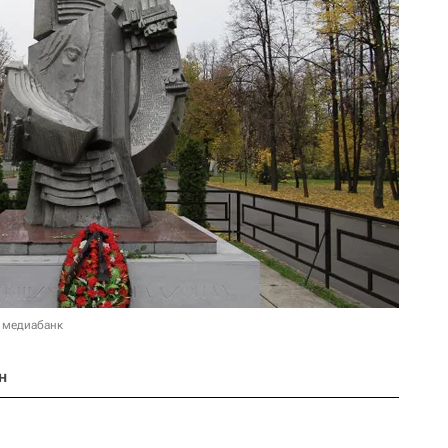
 медиабанк
н