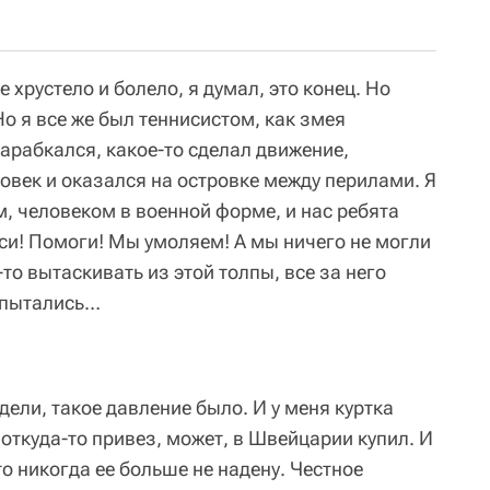
се хрустело и болело, я думал, это конец. Но
 Но я все же был теннисистом, как змея
арабкался, какое-то сделал движение,
овек и оказался на островке между перилами. Я
м, человеком в военной форме, и нас ребята
аси! Помоги! Мы умоляем! А мы ничего не могли
-то вытаскивать из этой толпы, все за него
ы пытались…
едели, такое давление было. И у меня куртка
 откуда-то привез, может, в Швейцарии купил. И
то никогда ее больше не надену. Честное