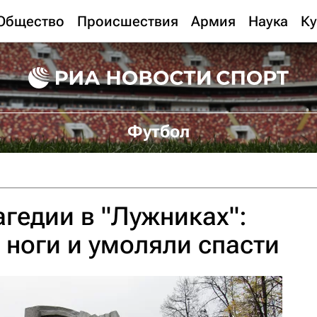
Общество
Происшествия
Армия
Наука
Ку
Футбол
агедии в "Лужниках":
а ноги и умоляли спасти