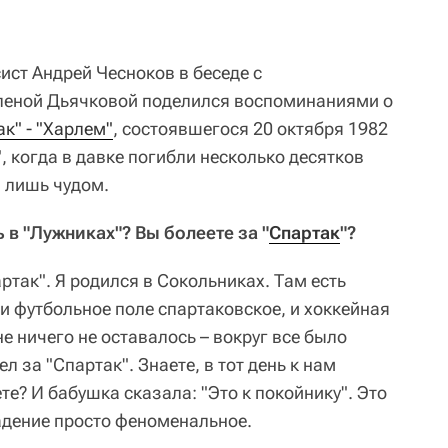
ист Андрей Чесноков в беседе с
Еленой Дьячковой поделился воспоминаниями о
к" - "Харлем"
, состоявшегося 20 октября 1982
, когда в давке погибли несколько десятков
я лишь чудом.
ь в "Лужниках"? Вы болеете за "
Спартак
"?
артак". Я родился в Сокольниках. Там есть
и футбольное поле спартаковское, и хоккейная
не ничего не оставалось – вокруг все было
ел за "Спартак". Знаете, в тот день к нам
те? И бабушка сказала: "Это к покойнику". Это
адение просто феноменальное.