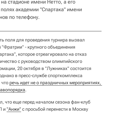
 на стадионе имени Нетто, а его
а полях академии "Спартака" имени
нов по телефону.
ть поля для проведения турнира вызвал
й "Фратрии" - крупного объединения
ртака", которое отреагировало на отказ
ичество с руководством олимпийского
рмации, 20 октября в "Лужниках" состоится
однако в пресс-службе спорткомплекса
, что
речь идет не о праздничных мероприятиях, 
равопорядка
.
л, что еще перед началом сезона фан-клуб
Л и
"Анжи"
с просьбой перенести в Москву