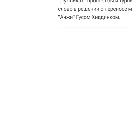
"Лужниках" прошел бы и турн
слово в решении о переносе 
"Анжи" Гусом Хиддинком.