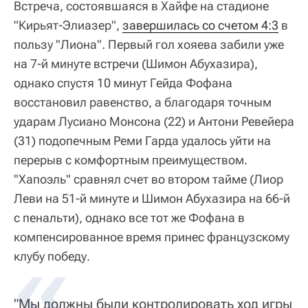
Встреча, состоявшаяся в Хайфе на стадионе
"Кирьят-Элиазер",
завершилась со счетом 4:3
в
пользу "Лиона". Первый гол хояева забили уже
на 7-й минуте встречи (Шимон Абухазира),
однако спустя 10 минут Гейда Фофана
восстановил равенство, а благодаря точным
ударам Лусиано Монсона (22) и Антони Ревейера
(31) подопечным Реми Гарда удалось уйти на
перерыв с комфортным преимуществом.
"Хапоэль" сравнял счет во втором тайме (Лиор
Леви на 51-й минуте и Шимон Абухазира на 66-й
с пенальти), однако все тот же Фофана в
компенсированное время принес французскому
клубу победу.
"Мы должны были контролировать ход игры