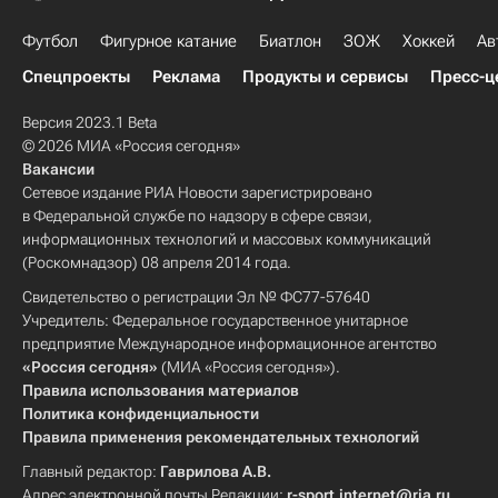
Футбол
Фигурное катание
Биатлон
ЗОЖ
Хоккей
Ав
Спецпроекты
Реклама
Продукты и сервисы
Пресс-ц
Версия 2023.1 Beta
© 2026 МИА «Россия сегодня»
Вакансии
Сетевое издание РИА Новости зарегистрировано
в Федеральной службе по надзору в сфере связи,
информационных технологий и массовых коммуникаций
(Роскомнадзор) 08 апреля 2014 года.
Свидетельство о регистрации Эл № ФС77-57640
Учредитель: Федеральное государственное унитарное
предприятие Международное информационное агентство
«Россия сегодня»
(МИА «Россия сегодня»).
Правила использования материалов
Политика конфиденциальности
Правила применения рекомендательных технологий
Главный редактор:
Гаврилова А.В.
Адрес электронной почты Редакции:
r-sport.internet@ria.ru