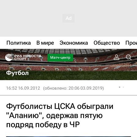
Политика
В мире
Экономика
Общество
Про
Матч-центр
Футбол
16:52 16.09.2012
(обновлено: 20:06 03.09.2019)
Футболисты ЦСКА обыграли
"Аланию", одержав пятую
подряд победу в ЧР