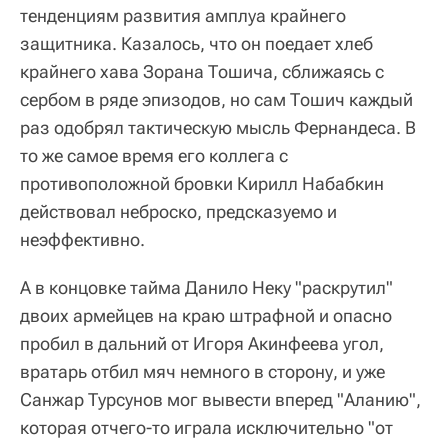
тенденциям развития амплуа крайнего
защитника. Казалось, что он поедает хлеб
крайнего хава Зорана Тошича, сближаясь с
сербом в ряде эпизодов, но сам Тошич каждый
раз одобрял тактическую мысль Фернандеса. В
то же самое время его коллега с
противоположной бровки Кирилл Набабкин
действовал неброско, предсказуемо и
неэффективно.
А в концовке тайма Данило Неку "раскрутил"
двоих армейцев на краю штрафной и опасно
пробил в дальний от Игоря Акинфеева угол,
вратарь отбил мяч немного в сторону, и уже
Санжар Турсунов мог вывести вперед "Аланию",
которая отчего-то играла исключительно "от