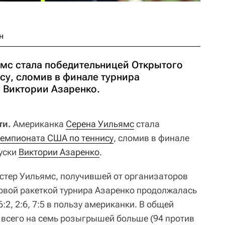
н
мс стала победительницей Открытого
су, сломив в финале турнира
 Виктории Азаренко.
ти.
Американка
Серена Уильямс
стала
чемпионата США по теннису
, сломив в финале
уски
Виктории Азаренко
.
стер Уильямс, получившей от организаторов
ервой ракеткой турнира Азаренко продолжалась
6:2, 2:6, 7:5 в пользу американки. В общей
всего на семь розыгрышей больше (94 против