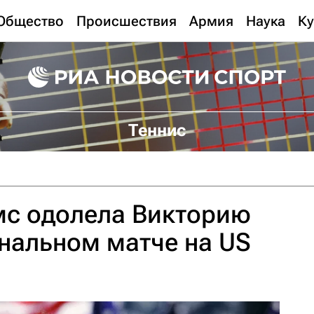
Общество
Происшествия
Армия
Наука
Ку
Теннис
мс одолела Викторию
нальном матче на US