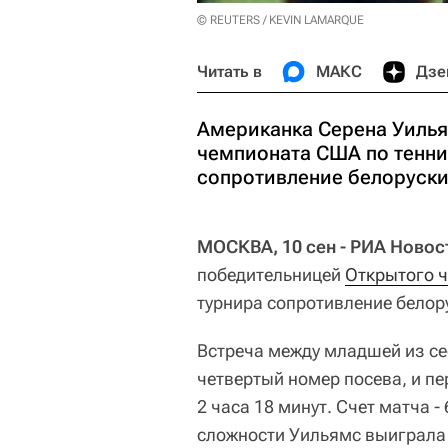
© REUTERS / KEVIN LAMARQUE
Читать в
МАКС
Дзе
Американка Серена Уилья
чемпионата США по тенни
сопротивление белоруски
МОСКВА, 10 сен - РИА Новос
победительницей
Открытого 
турнира сопротивление белор
Встреча между младшей из се
четвертый номер посева, и п
2 часа 18 минут. Счет матча - 
сложности Уильямс выиграла 