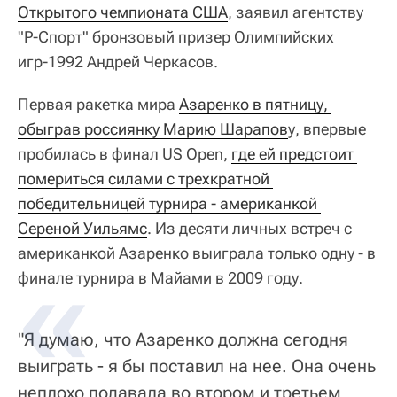
Открытого чемпионата США
, заявил агентству
"Р-Спорт" бронзовый призер Олимпийских
игр-1992 Андрей Черкасов.
Первая ракетка мира
Азаренко в пятницу, 
обыграв россиянку Марию Шарапов
у, впервые
пробилась в финал US Open,
где ей предстоит 
помериться силами с трехкратной 
победительницей турнира - американкой 
Сереной Уильямс
. Из десяти личных встреч с
американкой Азаренко выиграла только одну - в
финале турнира в Майами в 2009 году.
"Я думаю, что Азаренко должна сегодня
выиграть - я бы поставил на нее. Она очень
неплохо подавала во втором и третьем