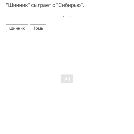
"Шинник" сыграет с "Сибирью".
Шинник
Томь